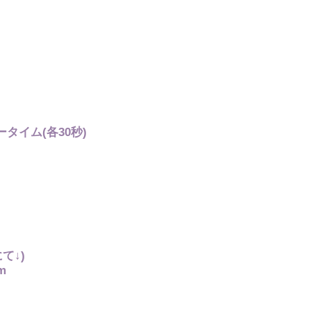
タイム(各30秒)
て↓)
om