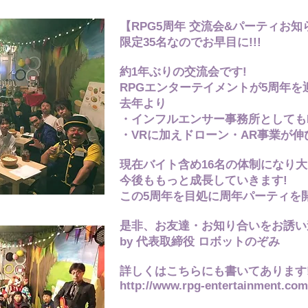
【RPG5周年 交流会&パーティお知
限定35名なのでお早目に!!!
約1年ぶりの交流会です!
RPGエンターテイメントが5周年を
去年より
・インフルエンサー事務所としてもL
・VRに加えドローン・AR事業が伸
現在バイト含め16名の体制になり
今後ももっと成長していきます!
この5周年を目処に周年パーティを開
是非、お友達・お知り合いをお誘い
by 代表取締役 ロボットのぞみ
詳しくはこちらにも書いてあります
http://www.rpg-entertainment.com/