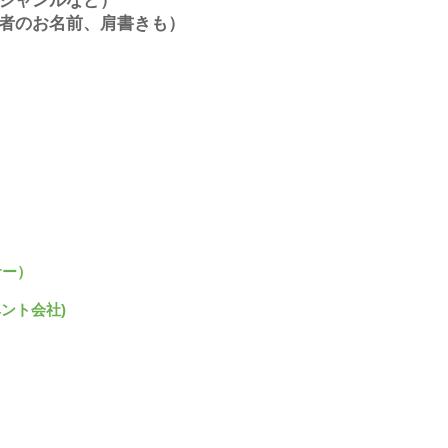
ジャンルなど）
者のお名前、肩書きも）
サー）
ント会社)