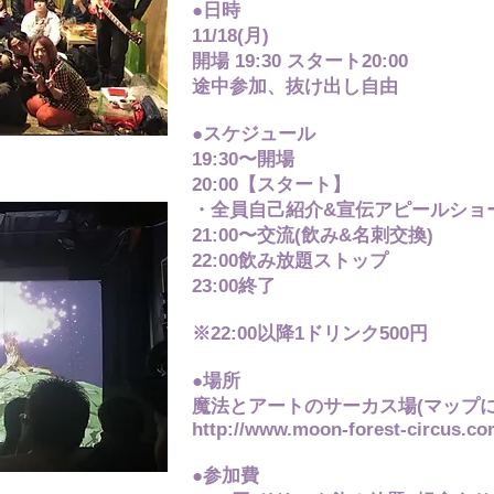
●日時
11/18(月)
開場 19:30 スタート20:00
途中参加、抜け出し自由
●スケジュール
19:30〜開場
20:00【スタート】
・全員自己紹介&宣伝アピールショー
21:00〜交流(飲み&名刺交換)
22:00飲み放題ストップ
23:00終了
※22:00以降1ドリンク500円
●場所
魔法とアートのサーカス場(マップに
http://www.moon-forest-circus.c
●参加費