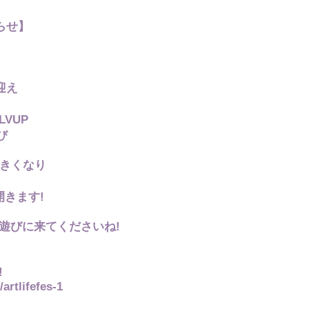
らせ】
迎え
VUP
び
大きくなり
きます!
遊びに来てくださいね!
!
artlifefes-1