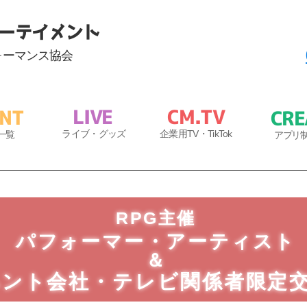
ーテイメント
ォーマンス協会
​LIVE
C
M.T
V
ENT
CRE
​
ラ
イブ・
グッズ
企業用
TV・TikTok
一覧
アプリ
RPG主催
パフォーマー・アーティスト
＆
ベント会社・テレビ関係者限定