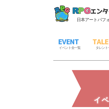
R
P
G
エンタ
日本アートパフ
EVENT
TAL
​
イベント全一覧
タ
レ
ント
イ