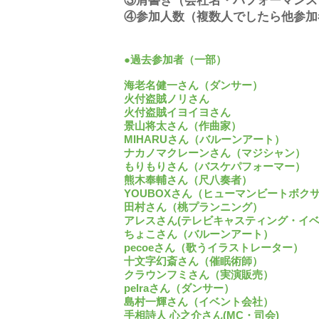
③肩書き（会社名・パフォーマンス
④参加人数（複数人でしたら他参加
●過去参加者（一部）
海老名健一さん（ダンサー）
火付盗賊ノリさん
火付盗賊イヨイヨさん
景山将太さん（作曲家）
MIHARUさん（バルーンアート）
ナカノマクレーンさん（マジシャン）
もりもりさん（バスケパフォーマー）
熊木奉輔さん（尺八奏者）
YOUBOXさん（ヒューマンビートボク
田村さん（桃プランニング）
アレスさん(テレビキャスティング・イベ
ちょこさん（バルーンアート）
pecoeさん（歌うイラストレーター）
十文字幻斎さん（催眠術師）
クラウンフミさん（実演販売）
pelraさん（ダンサー）
島村一輝さん（イベント会社）
手相詩人 心之介さん(MC・司会)