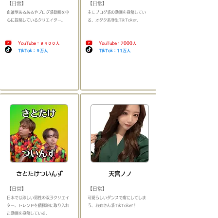
【日常】
【日常】
​血液型あるあるやブログ系動画を中
​主にブログ系の動画を投稿してい
心に投稿しているクリエイター
。
＿
る、オタク系学生TikToker
。
＿＿
＿＿＿＿＿＿＿＿＿＿＿＿＿
＿＿＿＿＿＿＿＿＿＿＿＿
YouTube：９４００人
YouTube：7000人
TikTok：９万人
TikTok：11万人
​
​
さとたけついんず
​天宮ノノ
【日常】
【日常】
​日本では珍しい男性の双子クリエイ
​可愛らしいダンスで虜にしてしま
ター。トレンドを積極的に取り入れ
う、お姉さん系TikToker！
＿＿＿
た動画を投稿している。
＿＿＿＿＿＿＿＿＿＿＿