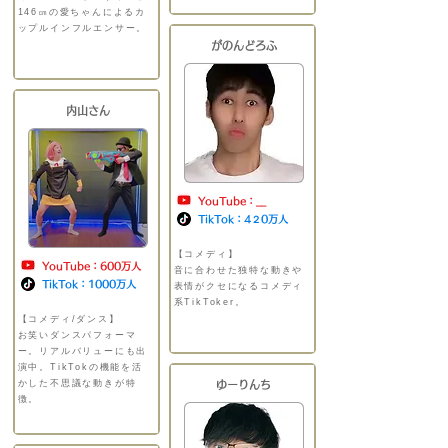
146㎝の愛ちゃんによるカ
ップルインフルエンサー。
＿＿＿＿＿＿＿＿＿＿＿＿
がのんどろふ
内山さん
YouTube：__
TikTok：4２0万人
【コメディ】
​
YouTube：600万人
​音に合わせた独特な動きや
TikTok：1000
万人
表情がクセになるコメディ
系TikToker。
＿＿＿＿＿
＿＿＿＿＿＿＿＿＿
【コメディ/ダンス】
​
​お笑いダンスパフォーマ
ー。リアルバリューにも出
演中。
TikTokの機能を活
かした不思議な動きが特
ゆーりんち
徴。
＿＿＿＿＿＿＿＿