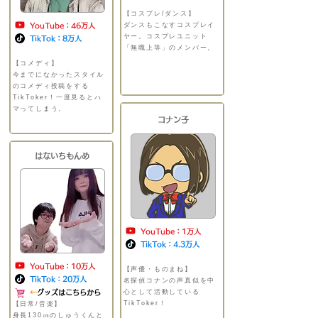
【コスプレ/ダンス】
​ダンスもこなすコスプレイ
YouTube：46
万人
ヤー。コスプレユニット
TikTok：8
万人
「無職上等」のメンバー。
＿＿＿＿＿＿＿＿＿＿＿＿
【コメディ】
​
＿
​今までになかったスタイル
のコメディ投稿をする
TikToker！一度見るとハ
マってしまう。
​コナン子​
はないちもんめ
YouTube：1万
人
TikTok：4.3
万人
YouTube：10万人
【声優・ものまね】
​
TikTok：20万人
​名探偵コナンの声真似を中
心として活動している
​
←グッズはこちらから
​TikToker！
【日常/音楽】
​
​身長130㎝のしゅうくんと