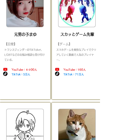
元男の子まゆ
スカッとゲーム先輩
【日常】
【ゲーム】
​トランスジェンダーのTikToker。
​スマホゲームを爽快なプレイでクリ
LGBTなどのお悩み相談も受け付け
アしていく動画で人気のプレイヤ
ている
。
＿＿＿＿＿＿＿＿＿＿＿
ー
。
＿＿＿＿＿＿＿＿＿＿＿＿＿＿
YouTube：６０00人
YouTube：160人
TikTok：5万人
TikTok：71万人
​
​