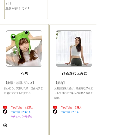
す!!
​温泉が好きです!
へち
ひるかわえみこ
【実験・検証/ダンス】
【美容】
​踊ったり、実験したり、自由気まま
​元劇団四季女優が、効果的なダイエ
に暮らすカエルの女の子
。
＿＿＿＿
ットやヨガなど楽しく痩せる方法を
＿＿＿＿＿＿＿＿＿＿
紹介
。
＿＿＿＿＿＿＿＿＿＿＿＿
YouTube：15万人
YouTube：2
万人
TikTok：23万人
TikTok：7万人
Vチューバーモデル
​
​