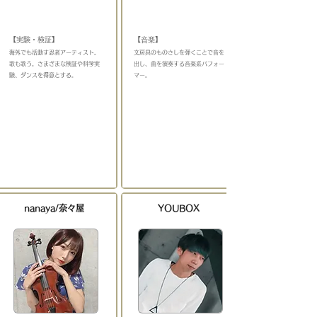
​
​
【実験・検証】
【音楽】
​海外でも活動す忍者アーティスト。
​文房具のものさしを弾くことで音を
歌も歌う。
​さまざまな検証や科学実
出し、曲を演奏する音楽系パフォー
験、ダンスを得意とする。
＿＿＿
マー
。
＿＿＿＿＿＿＿＿＿＿＿
nanaya/奈々屋
YOUBOX