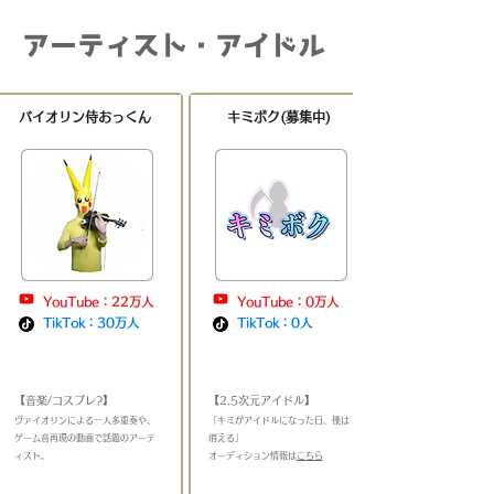
アーティスト・アイドル
バイオリン侍おっくん
キミボク(募集中)
YouTube：22万人
YouTube：0万人
TikTok：30万人
TikTok：0人
​
​
【音楽/コスプレ?】
【2.5次元アイドル】
​ヴァイオリンによる一人多重奏や、
「キミがアイドルになった日、僕は
ゲーム音再現の動画で話題のアーテ
消える」
ィスト
。
＿＿＿＿＿＿＿＿＿＿＿＿
​オーディション情報は
こちら