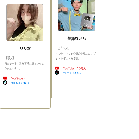
矢澤ないん
りりか
【ダンス】
​インターネットの歌のお兄さん。ブ
【歌?】
レイクダンスが得意。​
​日本で一番、歌が下手な歌エンタメ
クリエイター。​
YouTube：20万人
TikTok：4万人
YouTube：＿＿
​
TikTok：3万人
​