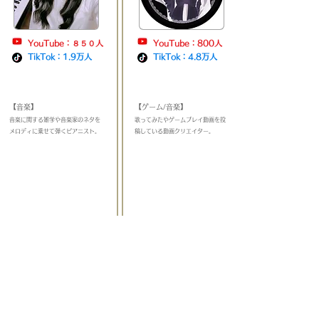
YouTube：８５０人
YouTube：800人
TikTok：1.9万人
TikTok：4.8万人
​
​
【音楽】
【ゲーム/音楽】
​音楽に関する雑学や音楽家のネタを
​歌ってみたやゲームプレイ動画を投
メロディに乗せて弾くピアニスト
。
稿している動画クリエイター
。
＿＿
＿＿＿＿＿＿＿＿＿＿＿＿＿＿
＿＿＿＿＿＿＿＿＿＿＿＿
もも
うさのみゆ(miyu)