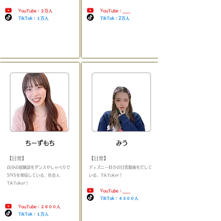
YouTube：２万人
YouTube：＿＿
TikTok：１万人
TikTok：2万人
​
​
​ちーずもち
​みう
【日常】
【日常】
​自分の経験談をダンスやしゃべりで
​ディズニー好きの日常動画をだして
SNSを発信している、社会人
いる、TikToker！​
TikToker！
＿＿＿＿＿＿＿＿＿＿
＿＿
YouTube：＿＿
TikTok：４３００人
YouTube：２６００人
​
TikTok：１万人