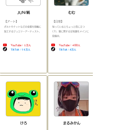
JUN/純
むむ
【アート】
【日常】
​ボルトやナットなどの金属を指輪に
​知っているとちょっと役に立つ
加工するジュエリーアーティスト
。
(？)、猫に関する豆知識をメインに
＿＿＿＿＿＿＿＿＿＿＿＿＿＿
投稿中
。
＿＿＿＿＿＿＿＿＿＿＿＿
YouTube：１万人
YouTube：４00人
TikTok：1５万人
TikTok：4万人
​
​
けろ
まるみかん