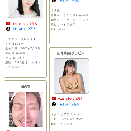
TikTok：20万人
【演技】
​
​意味が分かると怖い話や感
動系ストーリーを中心に投
YouTube：1万人
稿している演技系
TikTok：12万人
TikToker。
＿＿＿＿＿＿
＿＿＿
【モデル・タレント】
​
身長 161cm
生年月日 1997年7月2日
出身地 福岡県
新井萌香(グラビア)
趣味 食べ歩き
​経歴 TGC熊本・沖縄コ
レクション
岡の者
YouTube：0万人
TikTok：2万人
【グラビアアイドル】
​
​ふわふわな印象の女の子。
私をすきになって?
＿＿＿
＿＿＿＿＿＿＿＿＿＿