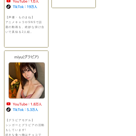
YouTube：1万人
TikTok：19万人
【声優・ものまね】
​
​アニメキャラやSNSで話
題の動画を、絶妙な掛け合
いで真似る2人組。
＿＿＿
＿＿＿＿＿＿＿＿＿＿＿
miyu(グラビア)
YouTube：1.8万人
TikTok：5.3万人
【グラビアモデル】
​
シンガーとグラビアの活動
もしています!
好きな食べ物はチョコで