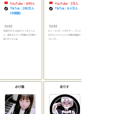
YouTube：400人
YouTube：2万人
TikTok：280万人
TikTok：6３万人
​(中国版)
​
​
【音楽】
【音楽】
​中国SNSで人気のヴァイオリニス
​ヒューマンビートボクサー。アニメ
ト
。国内でもライブ活動などを精力
のサウンドエフェクト再現の動画で
的に行っている。
＿＿＿＿＿＿＿
ブレイク
。
＿＿＿＿＿＿＿＿＿＿
みけ猫
ありす