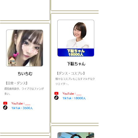
​
​下駄ちゃん
​ちいちむ
【ダンス・コスプレ】
​様々なコスプレもこなすマルチなク
【日常・ダンス】
リエイター。
​現役歯科助手、ライブではファンが
多い。
YouTube：＿＿
TikTok：18000人
YouTube：＿＿
​
TikTok：3500人
​