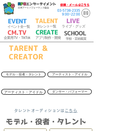
R
P
G
エンターテイメント
​依頼・メールはこちら
日本アートパフォーマンス協会
03-5738-2335
9:00~22:00
TALENT
​LIVE
EVENT
​
タ
レ
ント一覧
ラ
イブ・
グッズ
イベント全一覧
CREATE
C
M.T
V
SCHOOL
​
企業用
TV・TikTok
アプリ制作・開発
​
学校・芸術鑑賞
TARENT &
CREATOR
モデル・役者・タレント
アーティスト・アイドル
アーティスト・アイドル
ダンサー・パフォーマー
タレントオーディションは
こちら
モデル・役者・タレント