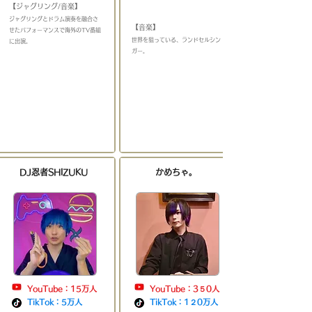
【ジャグリング/音楽】
​
​ジャグリングとドラム演奏を融合さ
【音楽】
せたパフォーマンスで海外のTV番組
​世界を狙っている、ランドセルシン
に出演
。
＿＿＿＿＿＿＿＿＿＿
ガー。
​DJ忍者SHIZUKU
かめちゃ。
YouTube：15万人
YouTube：3５0人
TikTok：5万人
TikTok：1２0万人