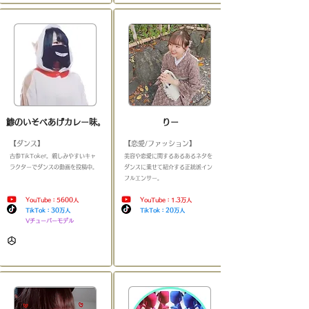
鯵のいそべあげカレー味。
りー
【ダンス】
【恋愛/ファッション】
​古参TikToker
。親しみやすいキャ
​美容や恋愛に関するあるあるネタを
ラクターでダンスの動画を投稿中。
ダンスに乗せて紹介する正統派イン
＿＿＿＿＿＿＿＿＿＿＿＿
フルエンサー
。
＿＿＿＿＿＿＿＿
YouTube：5600人
YouTube：1.3万人
TikTok：30万人
TikTok：20万人
Vチューバーモデル
​
​