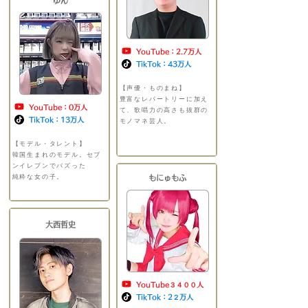
ゆん
YouTube：2.7万人
TikTok：43万人
【声優・ものまね】
​
豊富なレパートリーに加え
YouTube：0万人
て、歌唱力の高さも抜群の
TikTok：13万人
モノマネ芸人。
＿＿＿＿＿
＿＿＿＿＿＿＿＿＿
【モデル・タレント】
​
韓国生まれのモデル。セブ
ンイレブンでバズった
​純粋な女の子。
もにゅもふ
​大西哲史
YouTube３４００人
TikTok：2２万人