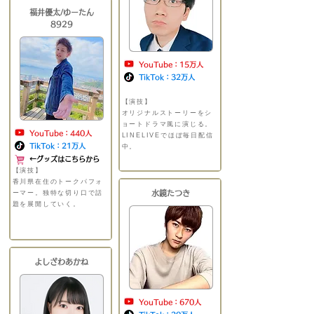
福井優太/ゆーたん
8929
YouTube：15
万人
TikTok：32
万人
【演技】
​
​オリジナルストーリーをシ
ョートドラマ風に演じる。
YouTube：440人
LINELIVEでほぼ毎日配信
TikTok：21万人
中。
＿＿＿＿＿＿＿
←グッズはこちらから
【演技】
​
​香川県在住のトークパフォ
ーマー。独特な切り口で話
水鏡たつき
題を展開していく。
＿＿＿
＿＿＿＿＿＿＿＿＿＿
​よしざわあかね
YouTube：670人