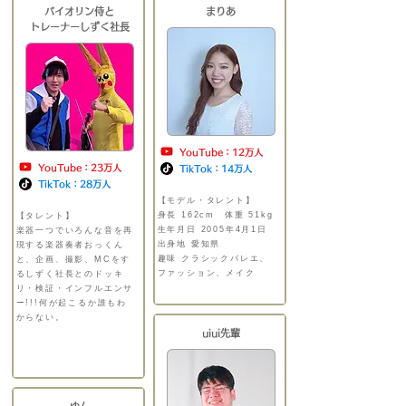
バイオリン侍と
まりあ
​トレーナーしずく社長
YouTube：12万人
YouTube：23万人
TikTok：14万人
TikTok：28万人
【モデル・タレント】
​
身長 162cm 体重 51kg
【タレント】
​
生年月日 2005年4月1日
楽器一つでいろんな音を再
出身地 愛知県
現する楽器奏者おっくん
趣味 クラシックバレエ、
と、企画、撮影、MCをす
ファッション、メイク
るしずく社長とのドッキ
リ・検証・インフルエンサ
ー!!!何が起こるか誰もわ
からない。
uiui先輩