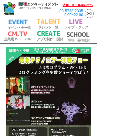
R
P
G
エンターテイメント
​依頼・メールはこちら
日本アートパフォーマンス協会
03-5738-2335
9:00~22:00
TALENT
​LIVE
EVENT
​
タ
レ
ント一覧
ラ
イブ・
グッズ
イベント全一覧
CREATE
C
M.T
V
SCHOOL
​
企業用
TV・TikTok
アプリ制作・開発
​
学校・芸術鑑賞