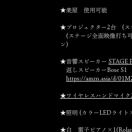
★楽屋 使用可能
★プロジェクター2台 (ス
(ステージ全面映像打ち可能 /
ン)
★音響スピーカー
STAGE P
返しスピーカーBose S1
https://amzn.asia/d/01M
​★ワイヤレスハンドマイク
★照明 (カラーLEDライト
★白 電子ピアノ×1(Rolan