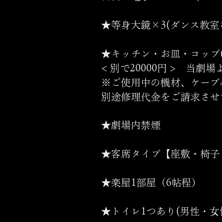
★等身大鏡×3(ダンス教室
★キッチン・お皿・コップ(
< 別で20000円 > 当劇
※ご使用中の機材、ケーブ
別途修理代金をご請求させ
★劇場内禁煙
★客席タイプ【座敷・椅子
★楽屋1部屋（6帖程）
★トイレ1つあり(男性・女