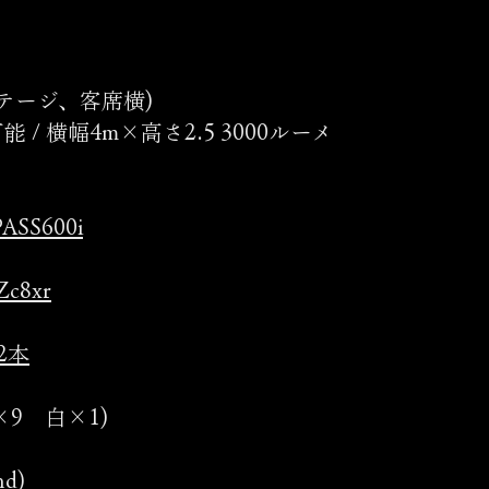
テージ、客席横)
 横幅4m×高さ2.5 3000ルーメ
ASS600i
Zc8xr
2本
×9 白×1)
d)