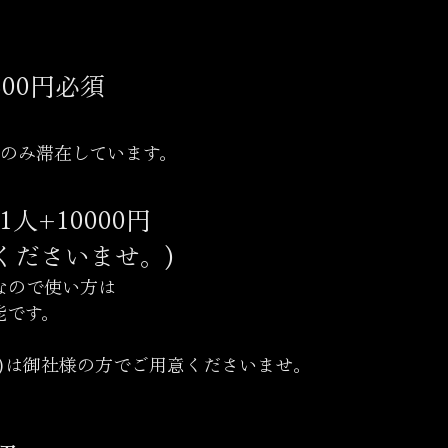
500円必須
名のみ滞在しています。
人+10000円
くださいませ。)
なので使い方は
能です。
)は
御社様の方でご用意
くださいませ。