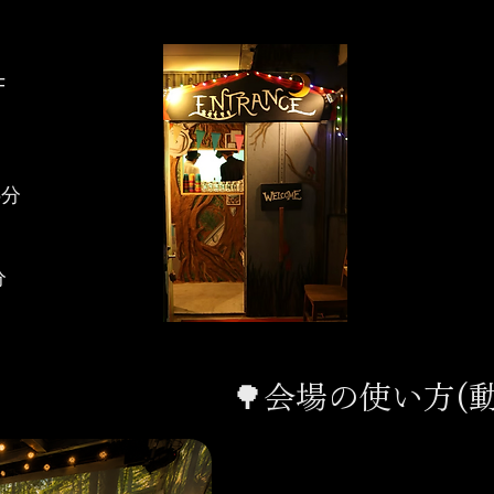
F
5分
分
​🌳会場の使い方(