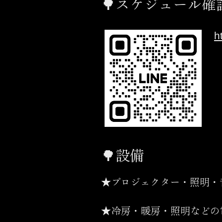
​🌳スケジュール確
h
​🌳設備
★プロジェクター・照明・
★冷房・暖房・照明などの