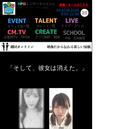
R
P
G
エンターテイメント
​依頼・メールはこちら
日本アートパフォーマンス協会
03-5738-2335
9:00~22:00
TALENT
​LIVE
EVENT
​
タ
レ
ント一覧
ラ
イブ・
グッズ
イベント全一覧
CREATE
C
M.T
V
SCHOOL
​
企業用
TV・TikTok
アプリ制作・開発
​
学校・芸術鑑賞
「そして、彼女は消えた。」