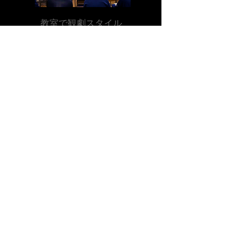
教室で観劇スタイル
学生が教室にいながら演劇を楽しめます。
体育館などに密集しなくても
​教室ごとにDVDを渡し
DVD鑑賞可
生演劇可
90~100分公演