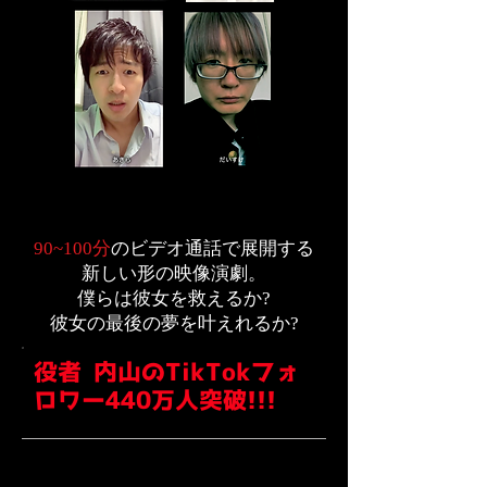
90~100分
のビデオ通話で展開する
新しい形の映像演劇。
僕らは彼女を救えるか?
彼女の最後の夢を叶えれるか?
役者 内山のTikTokフォ
ロワー440万人突破!!!