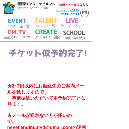
R
P
G
エンターテイメント
​依頼・メールはこちら
日本アートパフォーマンス協会
03-5738-2335
9:00~22:00
TALENT
​LIVE
EVENT
​
タ
レ
ント一覧
ラ
イブ・
グッズ
イベント全一覧
CREATE
C
M.T
V
SCHOOL
​
企業用
TV・TikTok
アプリ制作・開発
​
学校・芸術鑑賞
チケット仮予約完了!
チケット代は当日、受付にてお支払い
いただきますので
現金にてご用意ください。
★2~3日以内に
お振込先のご案内メー
ルを致しますので、
事前振込いただいて本予約完了とな
ります。
★メールが送れない方が多いの
で、
never.ending.nyd@gmail.com
の
迷惑