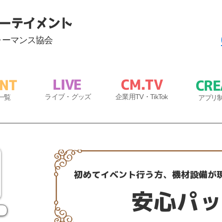
ーテイメント
ォーマンス協会
​LIVE
C
M.T
V
ENT
CRE
​
ラ
イブ・
グッズ
企業用
TV・TikTok
一覧
アプリ
​初めてイベント行う方、機材設備が
安心パッ