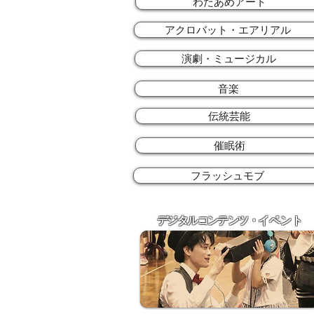
わたあめアート
アクロバット・エアリアル
演劇・ミュージカル
音楽
伝統芸能
催眠術
フラッシュモブ
デジタルコンテンツ
​・
​イベント