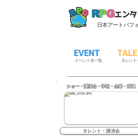
R
P
G
エンタ
日本アートパフ
EVENT
TAL
​
イベント全一覧
タ
レ
ント
ショー・講演会・
学校・企業・派遣
タレント・講演会