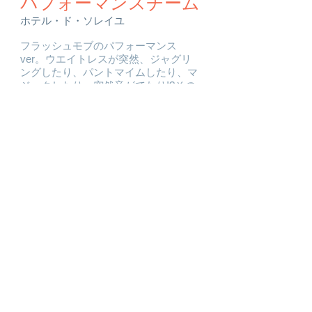
パフォーマンスチーム
ホテル・ド・ソレイユ
フラッシュモブのパフォーマンス
ver。ウエイトレスが突然、ジャグリ
ングしたり、パントマイムしたり、マ
ジックしたり、突然音がでたり!?その
お店のコスチューム・制服でパフォー
マンス可能!社員に紛れて社員が突然パ
フォーマンスする!ということもできま
す!
タレント募集
(株)RPGエンターテイメント概要
日本アートパフォーマンス協会概要
メールお問い合わせはこちら↓