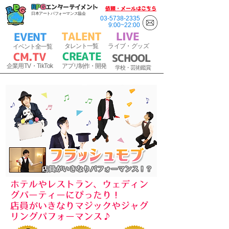
R
P
G
エンターテイメント
​依頼・メールはこちら
日本アートパフォーマンス協会
03-5738-2335
9:00~22:00
TALENT
​LIVE
EVENT
​
タ
レ
ント一覧
ラ
イブ・
グッズ
イベント全一覧
CREATE
C
M.T
V
SCHOOL
​
企業用
TV・TikTok
アプリ制作・開発
​
学校・芸術鑑賞
ホテルやレストラン、ウェディン
グパーティーにぴったり！
​店員がいきなりマジックやジャグ
リングパフォーマンス♪